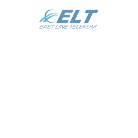
LINE TELEKOM
Не про
T LINE TELEKOM»
Ташкент
кий район
а 1-тупик
Ориентир: Масложирокомбинат.