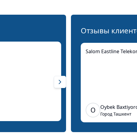
Отзывы клиент
Но
Salom Eastline Teleko
70
Next slide
n
Oybek Baxtiyor
O
70
Город Ташкент