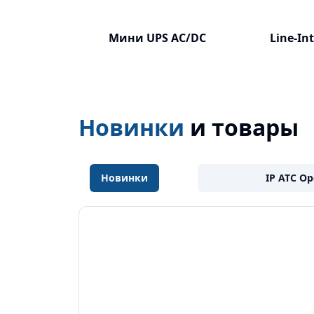
Мини UPS AC/DC
Line-In
Новинки
и товары
Новинки
IP АТС O