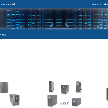
 и мини АТС
Режим работ
явку