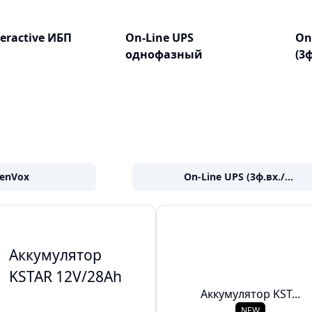
teractive ИБП
On-Line UPS
On
однофазный
(3
penVox
On-Line UPS (3ф.вх./...
Аккумулятор
KSTAR 12V/28Ah
Аккумулятор KST...
NEW