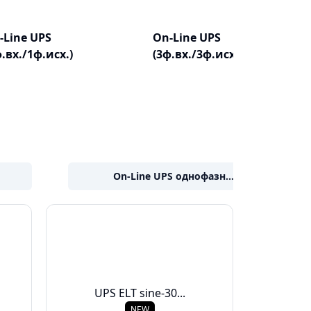
-Line UPS
On-Line UPS
ф.вх./1ф.исх.)
(3ф.вх./3ф.исх.)
On-Line UPS однофазн...
UPS ELT sine-30...
NEW