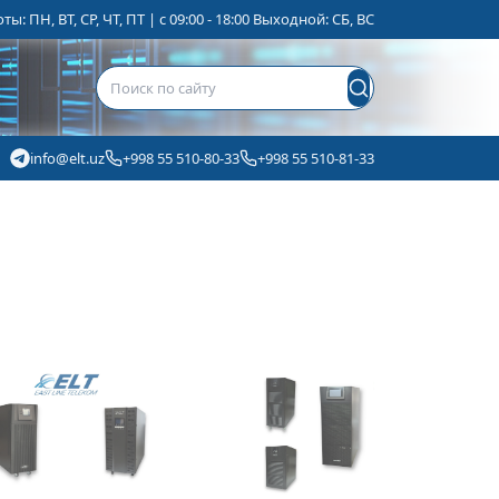
ы: ПН, ВТ, СР, ЧТ, ПТ | с 09:00 - 18:00 Выходной: СБ, ВС
info@elt.uz
+998 55 510-80-33
+998 55 510-81-33