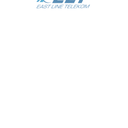
EAST LINE TELEKOM
ООО «EAST LINE TELEKOM»
Адрес:
г. Ташкент
Яшнабадский район
ул. Махзуна 1-тупик
дом 14А. Ориентир: Масложирокомбинат.
Не пропускайте новости
О нас
Контакты
Все права защищены 2014—2024. OOO «EAST LINE TELEKOM»