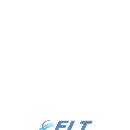
info@elt.uz
Режим работы: ПН, ВТ, СР, ЧТ,
ПТ | с 09:00 - 18:00
+998 55 510-80-33
Выходной: СБ, ВС
+998 55 510-81-33
Каталог
Услуги
О нас
Отправить заявку