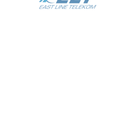
EAST LINE TELEKOM
ООО «EAST LINE TELEKOM»
Адрес:
г. Ташкент
Яшнабадский район
ул. Махзуна 1-тупик
дом 14А. Ориентир: Масложирокомбинат.
Не пропускайте новости
О нас
Контакты
Все права защищены 2014—2024. OOO «EAST LINE TELEKOM»