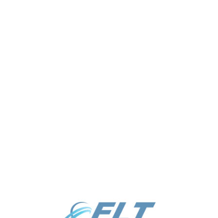
info@elt.uz
Режим работы: ПН, ВТ, СР, ЧТ,
ПТ | с 09:00 - 18:00
+998 55 510-80-33
Выходной: СБ, ВС
+998 55 510-81-33
Каталог
Услуги
О нас
Отправить заявку