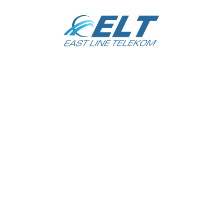
LINE TELEKOM
Не про
T LINE TELEKOM»
Ташкент
кий район
а 1-тупик
Ориентир: Масложирокомбинат.