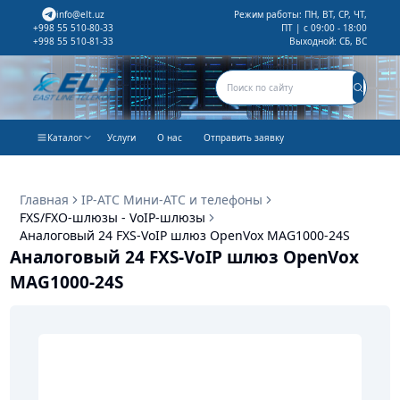
info@elt.uz
Режим работы: ПН, ВТ, СР, ЧТ,
ПТ | с 09:00 - 18:00
+998 55 510-80-33
Выходной: СБ, ВС
+998 55 510-81-33
Каталог
Услуги
О нас
Отправить заявку
Главная
IP-АТС Мини-АТС и телефоны
FXS/FXO-шлюзы - VoIP-шлюзы
Аналоговый 24 FXS-VoIP шлюз OpenVox MAG1000-24S
Аналоговый 24 FXS-VoIP шлюз OpenVox
MAG1000-24S