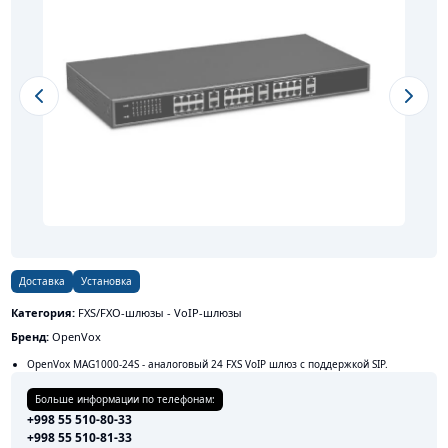
Previous slide
Next s
Доставка
Установка
Категория:
FXS/FXO-шлюзы - VoIP-шлюзы
Бренд:
OpenVox
OpenVox MAG1000-24S - аналоговый 24 FXS VoIP шлюз с поддержкой SIP.
Больше информации по телефонам:
+998 55 510-80-33
+998 55 510-81-33