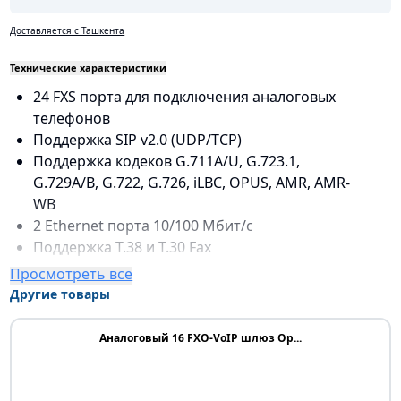
Доставляется с Ташкента
Технические характеристики
24 FXS порта для подключения аналоговых
телефонов
Поддержка SIP v2.0 (UDP/TCP)
Поддержка кодеков G.711A/U, G.723.1,
G.729A/B, G.722, G.726, iLBC, OPUS, AMR, AMR-
WB
2 Ethernet порта 10/100 Мбит/с
Поддержка T.38 и T.30 Fax
Поддержка Caller ID и DTMF
Просмотреть все
Поддержка IPv4 и IPv6
Другие товары
Поддержка OpenVPN, PPTP, L2TP, Zerotier, N2N
Поддержка SNMP, TR069 и API
Аналоговый 16 FXO-VoIP шлюз Op...
Веб-интерфейс для настройки и управления
Поддержка HTTP, HTTPS, SSH, Telnet
Поддержка MWI, DISA и переадресации