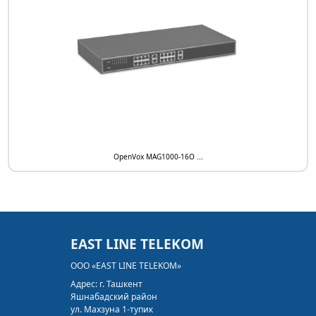
вызовов
Максимальное потребление - до 40W
Совместимость с Asterisk, Issabel, 3CX,
FreeSWITCH, BroadSoft, VOS
OpenVox MAG1000-16O ...
EAST LINE TELEKOM
ООО «EAST LINE TELEKOM»
Адрес:
г. Ташкент
Яшнабадский район
ул. Махзуна 1-тупик