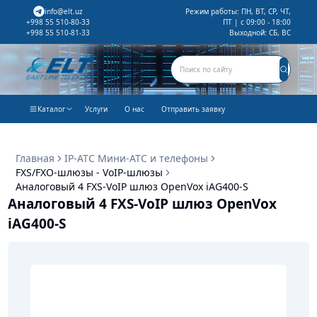
info@elt.uz
Режим работы: ПН, ВТ, СР, ЧТ,
ПТ | с 09:00 - 18:00
+998 55 510-80-33
Выходной: СБ, ВС
+998 55 510-81-33
Каталог
Услуги
О нас
Отправить заявку
Главная
IP-АТС Мини-АТС и телефоны
FXS/FXO-шлюзы - VoIP-шлюзы
Аналоговый 4 FXS-VoIP шлюз OpenVox iAG400-S
Аналоговый 4 FXS-VoIP шлюз OpenVox
iAG400-S