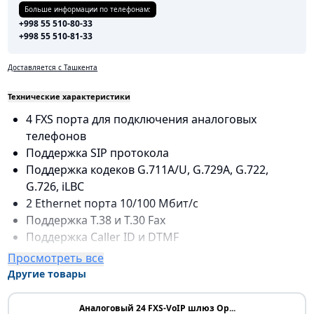
Больше информации по телефонам:
+998 55 510-80-33
+998 55 510-81-33
Доставляется с Ташкента
Технические характеристики
4 FXS порта для подключения аналоговых
телефонов
Поддержка SIP протокола
Поддержка кодеков G.711A/U, G.729A, G.722,
G.726, iLBC
2 Ethernet порта 10/100 Мбит/с
Поддержка T.38 и T.30 Fax
Поддержка Caller ID и DTMF
Веб-интерфейс для настройки и управления
Просмотреть все
Поддержка DHCP, DNS/DDNS, NAT
Другие товары
Поддержка IPv4 и IPv6
Поддержка HTTP, HTTPS, SSH, Telnet
Аналоговый 24 FXS-VoIP шлюз Op...