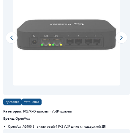
Previous slide
Next s
Доставка
Установка
Категория:
FXS/FXO-шлюзы - VoIP-шлюзы
Бренд:
OpenVox
OpenVox iAG400-S - аналоговый 4 FXS VoIP шлюз с поддержкой SIP.