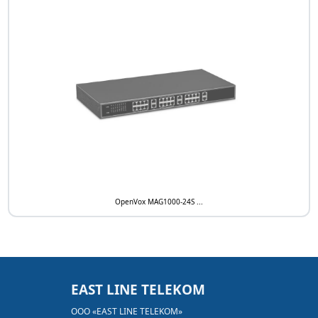
Поддержка OpenVPN и VLAN
Поддержка SNMP и автонастройки
Питание 12V DC / 2A
Максимальное потребление - 8W
Совместимость с Asterisk, Elastix, 3CX,
FreeSWITCH Sip Server и платформой VOS VoIP
OpenVox MAG1000-24S ...
EAST LINE TELEKOM
ООО «EAST LINE TELEKOM»