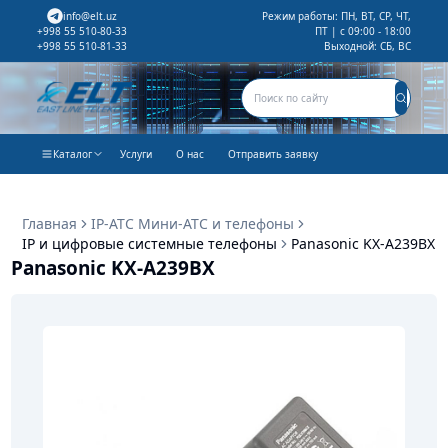
info@elt.uz
Режим работы: ПН, ВТ, СР, ЧТ,
ПТ | с 09:00 - 18:00
+998 55 510-80-33
Выходной: СБ, ВС
+998 55 510-81-33
Каталог
Услуги
О нас
Отправить заявку
Главная
IP-АТС Мини-АТС и телефоны
IP и цифровые системные телефоны
Panasonic KX-A239BX
Panasonic KX-A239BX