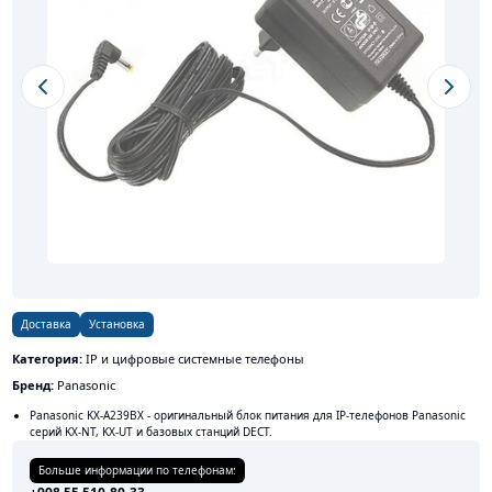
Previous slide
Next s
Доставка
Установка
Категория:
IP и цифровые системные телефоны
Бренд:
Panasonic
Panasonic KX-A239BX - оригинальный блок питания для IP-телефонов Panasonic
серий KX-NT, KX-UT и базовых станций DECT.
Больше информации по телефонам: