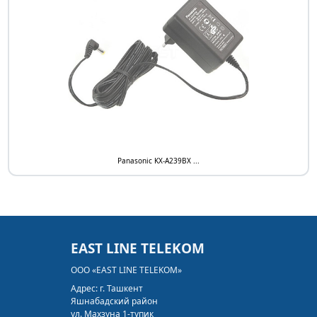
Panasonic KX-A239BX ...
EAST LINE TELEKOM
ООО «EAST LINE TELEKOM»
Адрес:
г. Ташкент
Яшнабадский район
ул. Махзуна 1-тупик