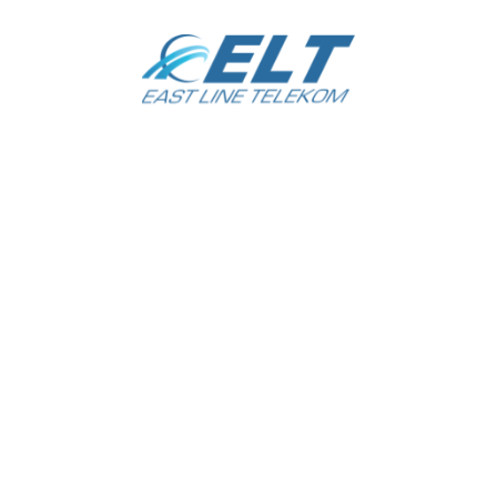
LINE TELEKOM
Не про
T LINE TELEKOM»
Ташкент
кий район
а 1-тупик
Ориентир: Масложирокомбинат.