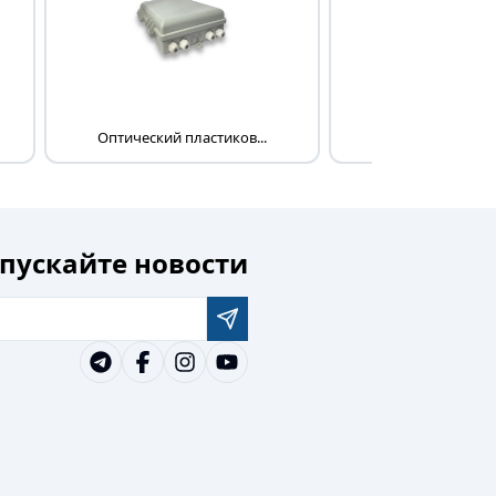
Оптический пластиков...
Полки для комму
пускайте новости