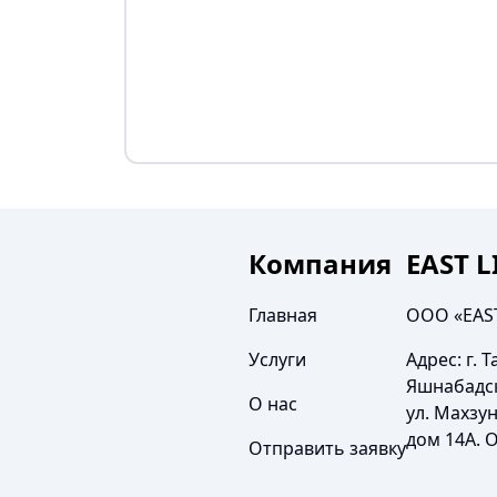
Компания
EAST 
Главная
ООО «EAS
Услуги
Адрес:
г. 
Яшнабадс
О нас
ул. Махзун
дом 14А. 
Отправить заявку