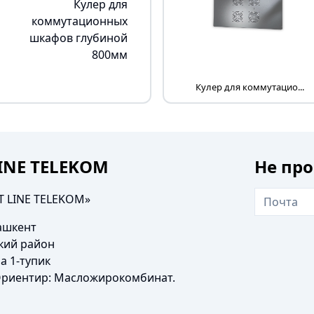
Кулер для
коммутационных
шкафов глубиной
800мм
Кулер для коммутацио...
LINE TELEKOM
Не про
T LINE TELEKOM»
Ташкент
кий район
а 1-тупик
Ориентир: Масложирокомбинат.