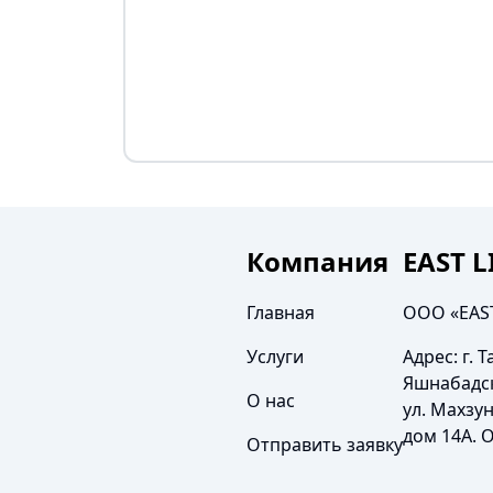
Компания
EAST 
Главная
ООО «EAS
Услуги
Адрес:
г. 
Яшнабадс
О нас
ул. Махзун
дом 14А. 
Отправить заявку