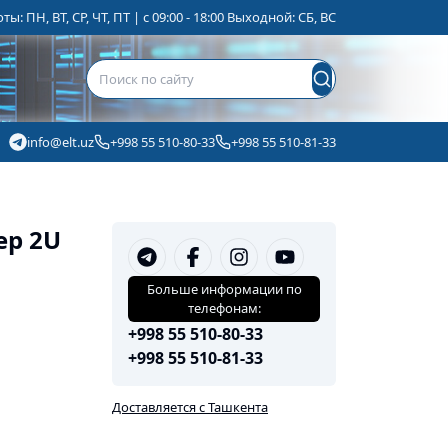
ы: ПН, ВТ, СР, ЧТ, ПТ | с 09:00 - 18:00 Выходной: СБ, ВС
info@elt.uz
+998 55 510-80-33
+998 55 510-81-33
ер 2U
Больше информации по
телефонам:
+998 55 510-80-33
+998 55 510-81-33
Доставляется с Ташкента