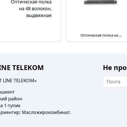
Оптическая полка
на 48 волокон,
выдвижная
Оптическая полка на ...
LINE TELEKOM
Не про
T LINE TELEKOM»
Ташкент
кий район
а 1-тупик
Ориентир: Масложирокомбинат.