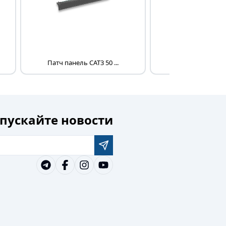
Патч панель CAT3 50 ...
Блок розеток PD
пускайте новости