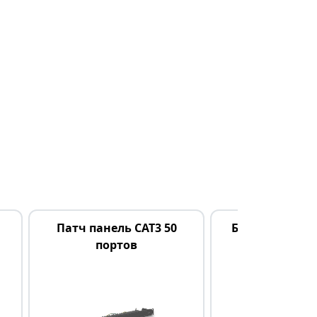
Патч панель CAT3 50
Блок розеток 
портов
гнезд