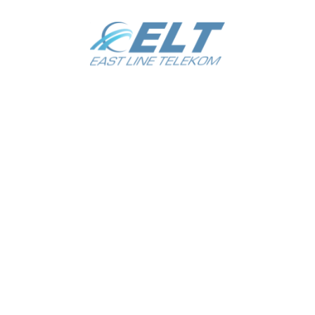
LINE TELEKOM
Не про
T LINE TELEKOM»
Ташкент
кий район
а 1-тупик
Ориентир: Масложирокомбинат.