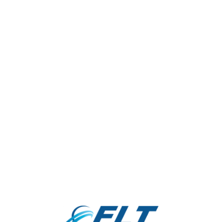
info@elt.uz
Режим работы: ПН, ВТ, СР, ЧТ,
ПТ | с 09:00 - 18:00
+998 55 510-80-33
Выходной: СБ, ВС
+998 55 510-81-33
Каталог
Услуги
О нас
Отправить заявку