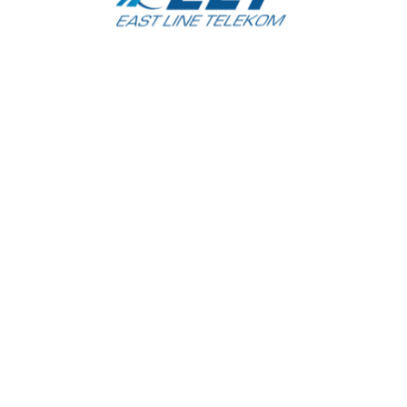
EAST LINE TELEKOM
ООО «EAST LINE TELEKOM»
Адрес:
г. Ташкент
Яшнабадский район
ул. Махзуна 1-тупик
дом 14А. Ориентир: Масложирокомбинат.
Не пропускайте новости
О нас
Контакты
Все права защищены 2014—2024. OOO «EAST LINE TELEKOM»