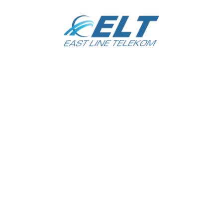
LINE TELEKOM
Не про
T LINE TELEKOM»
Ташкент
кий район
а 1-тупик
Ориентир: Масложирокомбинат.