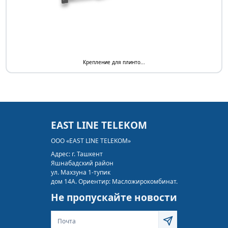
Крепление для плинто...
EAST LINE TELEKOM
ООО «EAST LINE TELEKOM»
Адрес:
г. Ташкент
Яшнабадский район
ул. Махзуна 1-тупик
дом 14А. Ориентир: Масложирокомбинат.
Не пропускайте новости