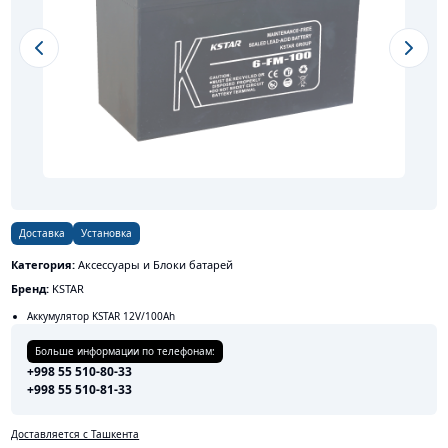
Previous slide
Next s
Доставка
Установка
Категория:
Аксессуары и Блоки батарей
Бренд:
KSTAR
Аккумулятор KSTAR 12V/100Ah
Больше информации по телефонам:
+998 55 510-80-33
+998 55 510-81-33
Доставляется с Ташкента