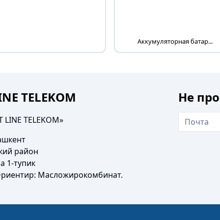
Аккумуляторная батар...
LINE TELEKOM
Не про
T LINE TELEKOM»
Ташкент
кий район
а 1-тупик
Ориентир: Масложирокомбинат.