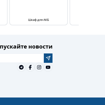
Шкаф для АКБ
Аккумуляторная 
пускайте новости