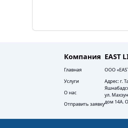
Компания
EAST 
Главная
ООО «EAS
Услуги
Адрес:
г. 
Яшнабадс
О нас
ул. Махзун
дом 14А. 
Отправить заявку