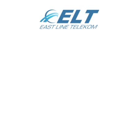
LINE TELEKOM
Не про
T LINE TELEKOM»
Ташкент
кий район
а 1-тупик
Ориентир: Масложирокомбинат.