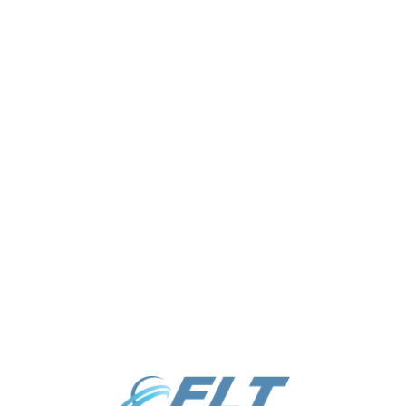
info@elt.uz
Режим работы: ПН, ВТ, СР, ЧТ,
ПТ | с 09:00 - 18:00
+998 55 510-80-33
Выходной: СБ, ВС
+998 55 510-81-33
Каталог
Услуги
О нас
Отправить заявку