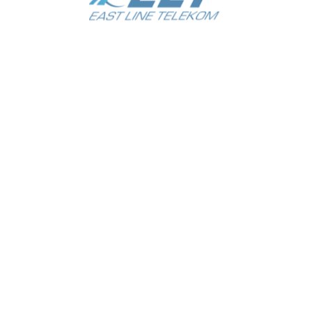
EAST LINE TELEKOM
ООО «EAST LINE TELEKOM»
Адрес:
г. Ташкент
Яшнабадский район
ул. Махзуна 1-тупик
дом 14А. Ориентир: Масложирокомбинат.
Не пропускайте новости
О нас
Контакты
Все права защищены 2014—2024. OOO «EAST LINE TELEKOM»