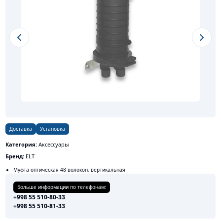
Previous slide
Next s
Доставка
Установка
Категория:
Аксессуары
Бренд:
ELT
Муфта оптическая 48 волокон, вертикальная
Больше информации по телефонам:
+998 55 510-80-33
+998 55 510-81-33