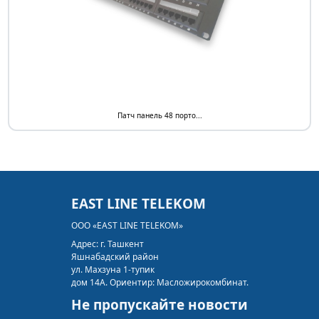
Патч панель 48 порто...
EAST LINE TELEKOM
ООО «EAST LINE TELEKOM»
Адрес:
г. Ташкент
Яшнабадский район
ул. Махзуна 1-тупик
дом 14А. Ориентир: Масложирокомбинат.
Не пропускайте новости